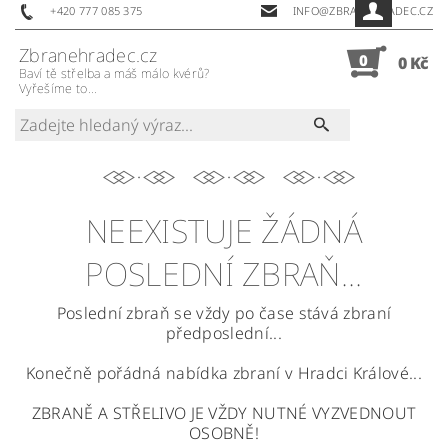
+420 777 085 375
INFO@ZBRANEHRADEC.CZ
Zbranehradec.cz
0
0 Kč
Baví tě střelba a máš málo kvérů?
Vyřešíme to...
NEEXISTUJE ŽÁDNÁ
POSLEDNÍ ZBRAŇ...
Poslední zbraň se vždy po čase stává zbraní
předposlední...
Konečně pořádná nabídka zbraní v Hradci Králové...
ZBRANĚ A STŘELIVO JE VŽDY NUTNÉ VYZVEDNOUT
OSOBNĚ!