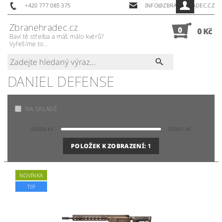
+420 777 085 375
INFO@ZBRANEHRADEC.CZ
Zbranehradec.cz
0
0 Kč
Baví tě střelba a máš málo kvérů?
Vyřešíme to...
DANIEL DEFENSE
NA SKLADĚ
55000
Kč
55001
Kč
POLOŽEK K ZOBRAZENÍ:
1
NOVINKA
TIP