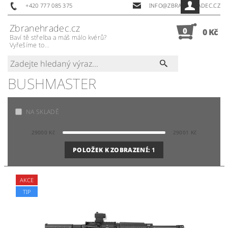
+420 777 085 375
INFO@ZBRANEHRADEC.CZ
Zbranehradec.cz
0
0 Kč
Baví tě střelba a máš málo kvérů?
Vyřešíme to...
BUSHMASTER
NA SKLADĚ
29000
Kč
29001
Kč
POLOŽEK K ZOBRAZENÍ:
1
AKCE
TIP