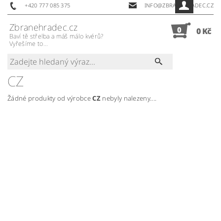
+420 777 085 375
INFO@ZBRANEHRADEC.CZ
Zbranehradec.cz
0
0 Kč
Baví tě střelba a máš málo kvérů?
Vyřešíme to...
CZ
Žádné produkty od výrobce
CZ
nebyly nalezeny....