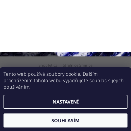
Shoptet.cz
|
Střelnice Smiřice
Tento web používá soubory cookie. Dalším
procházením tohoto webu vyjadřujete souhlas s jejich
2026 © Zbranehradec.cz, všechna práva vyhrazena
používáním.
Vytvořil Shoptet
NASTAVENÍ
SOUHLASÍM