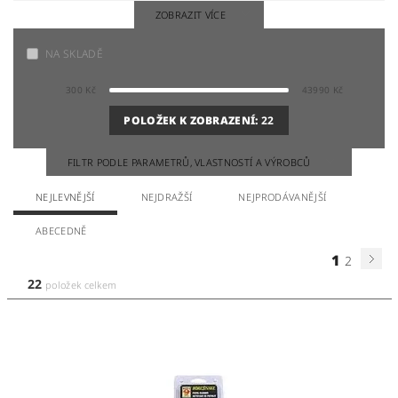
ZOBRAZIT VÍCE
NA SKLADĚ
300
Kč
43990
Kč
POLOŽEK K ZOBRAZENÍ:
22
FILTR PODLE PARAMETRŮ, VLASTNOSTÍ A VÝROBCŮ
NEJLEVNĚJŠÍ
NEJDRAŽŠÍ
NEJPRODÁVANĚJŠÍ
ABECEDNĚ
1
2
22
položek celkem