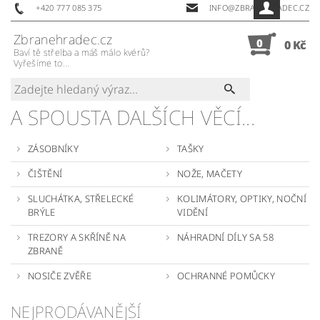
+420 777 085 375
INFO@ZBRANEHRADEC.CZ
Zbranehradec.cz
0
0 Kč
Baví tě střelba a máš málo kvérů?
Vyřešíme to...
A SPOUSTA DALŠÍCH VĚCÍ...
ZÁSOBNÍKY
TAŠKY
ČIŠTĚNÍ
NOŽE, MAČETY
SLUCHÁTKA, STŘELECKÉ
KOLIMÁTORY, OPTIKY, NOČNÍ
BRÝLE
VIDĚNÍ
TREZORY A SKŘÍNĚ NA
NÁHRADNÍ DÍLY SA 58
ZBRANĚ
NOSIČE ZVĚŘE
OCHRANNÉ POMŮCKY
NEJPRODÁVANĚJŠÍ