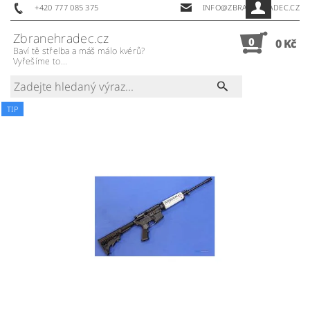
+420 777 085 375
INFO@ZBRANEHRADEC.CZ
Zbranehradec.cz
0
0 Kč
Baví tě střelba a máš málo kvérů?
Vyřešíme to...
TIP