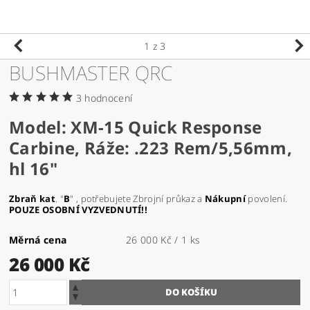
1
z 3
BUSHMASTER QRC
3 hodnocení
Model: XM-15 Quick Response
Carbine, Ráže: .223 Rem/5,56mm,
hl 16"
Zbraň
kat
. "
B
" , potřebujete Zbrojní průkaz a
Nákupní
povolení.
POUZE OSOBNÍ VYZVEDNUTÍ!!
Měrná cena
26 000 Kč / 1 ks
26 000 Kč