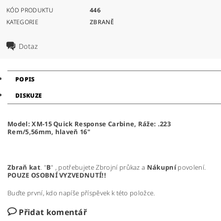
KÓD PRODUKTU
446
KATEGORIE
ZBRANĚ
Dotaz
POPIS
DISKUZE
Model: XM-15 Quick Response Carbine, Ráže: .223
Rem/5,56mm, hlaveň 16"
Zbraň
kat
. "
B
" , potřebujete Zbrojní průkaz a
Nákupní
povolení.
POUZE OSOBNÍ VYZVEDNUTÍ!!
Buďte první, kdo napíše příspěvek k této položce.
Přidat komentář