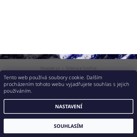
Shoptet.cz
|
Střelnice Smiřice
Tento web používá soubory cookie. Dalším
procházením tohoto webu vyjadřujete souhlas s jejich
2026 © Zbranehradec.cz, všechna práva vyhrazena
používáním.
Vytvořil Shoptet
NASTAVENÍ
SOUHLASÍM