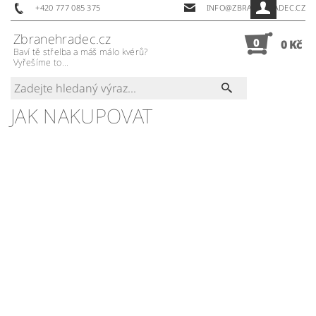
+420 777 085 375
INFO@ZBRANEHRADEC.CZ
Zbranehradec.cz
0
0 Kč
Baví tě střelba a máš málo kvérů?
Vyřešíme to...
JAK NAKUPOVAT