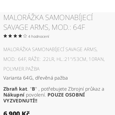
MALORÁŽKA SAMONABÍJECÍ
SAVAGE ARMS, MOD.: 64F
4 hodnocení
MALORÁŽKA SAMONABÍJECÍ SAVAGE ARMS,
MOD.: 64F, RÁŽE: .22LR, HL.:21"/53CM, 10RAN,
POLYMER.PAŽBA
Varianta 64G, dřevěná pažba
Zbraň
kat
. "
B
" , potřebujete Zbrojní průkaz a
Nákupní
povolení.
POUZE OSOBNÍ
VYZVEDNUTÍ!!
6 900 Kč