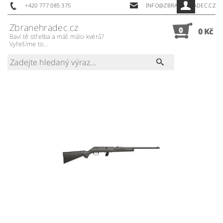
+420 777 085 375
INFO@ZBRANEHRADEC.CZ
Zbranehradec.cz
0
0 Kč
Baví tě střelba a máš málo kvérů?
Vyřešíme to...