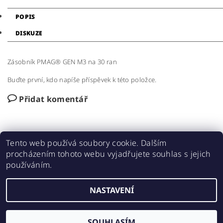
POPIS
DISKUZE
Zásobník PMAG® GEN M3 na 30 ran
Buďte první, kdo napíše příspěvek k této položce.
Přidat komentář
Tento web používá soubory cookie. Dalším
procházením tohoto webu vyjadřujete souhlas s jejich
používáním.
Shoptet.cz
|
Střelnice Smiřice
NASTAVENÍ
2026 © Zbranehradec.cz, všechna práva vyhrazena
Vytvořil Shoptet
SOUHLASÍM