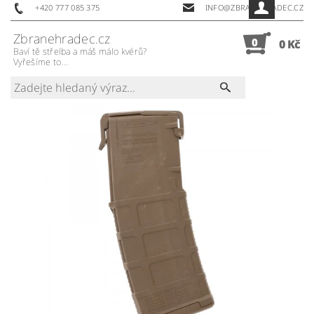
+420 777 085 375
INFO@ZBRANEHRADEC.CZ
Zbranehradec.cz
0
0 Kč
Baví tě střelba a máš málo kvérů?
Vyřešíme to...