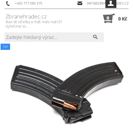
+420 777 085 375
INFO@ZBRANEHRADEC.CZ
Zbranehradec.cz
0
0 Kč
Baví tě střelba a máš málo kvérů?
Vyřešíme to...
TIP