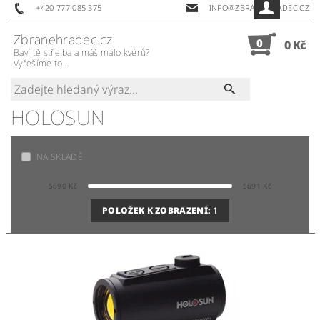
+420 777 085 375
INFO@ZBRANEHRADEC.CZ
Zbranehradec.cz
0
0 Kč
Baví tě střelba a máš málo kvérů?
Vyřešíme to...
HOLOSUN
NA SKLADĚ
5690
Kč
5691
Kč
POLOŽEK K ZOBRAZENÍ:
1