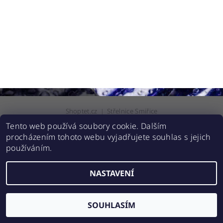
Shoptet.cz
|
Střelnice Smiřice
Tento web používá soubory cookie. Dalším
procházením tohoto webu vyjadřujete souhlas s jejich
2026 © Zbranehradec.cz, všechna práva vyhrazena
používáním.
Vytvořil Shoptet
NASTAVENÍ
SOUHLASÍM