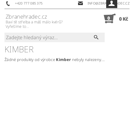
+420 777 085 375
INFO@ZBRANEHRADEC.CZ
Zbranehradec.cz
0
0 Kč
Baví tě střelba a máš málo kvérů?
Vyřešíme to...
KIMBER
Žádné produkty od výrobce
Kimber
nebyly nalezeny....