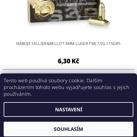
NÁBOJE SELLIER&BELLOT 9MM LUGER FMJ 7,5G 115GRS
6,30 Kč
1
položek celkem
Tento web používá soubory cookie. Dalším
procházením tohoto webu vyjadřujete souhlas s jejich
používáním.
Shoptet.cz
|
Střelnice Smiřice
NASTAVENÍ
2026 © Zbranehradec.cz, všechna práva vyhrazena
Vytvořil Shoptet
SOUHLASÍM