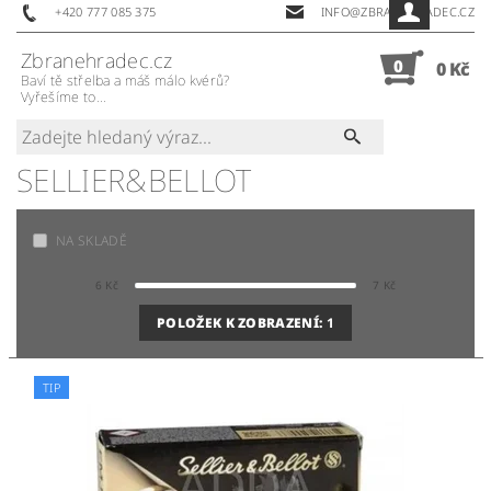
+420 777 085 375
INFO@ZBRANEHRADEC.CZ
Zbranehradec.cz
0
0 Kč
Baví tě střelba a máš málo kvérů?
Vyřešíme to...
SELLIER&BELLOT
NA SKLADĚ
6
Kč
7
Kč
POLOŽEK K ZOBRAZENÍ:
1
TIP